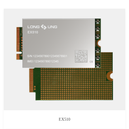
EX510