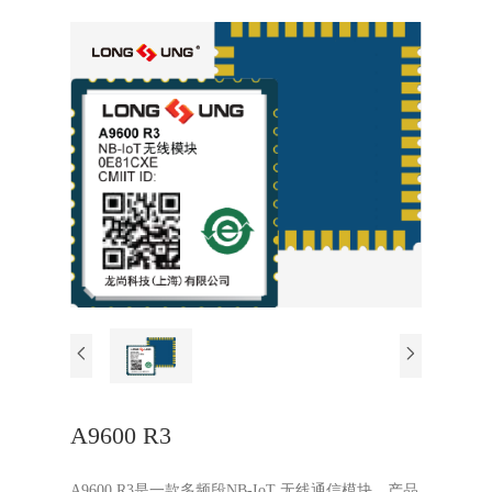
A9600 R3
A9600 R3是一款多频段NB-IoT 无线通信模块，产品