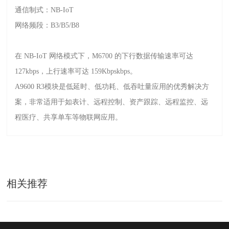
通信制式：NB-IoT
网络频段：B3/B5/B8
在 NB-IoT 网络模式下，M6700 的下行数据传输速率可达
127kbps，上行速率可达 159Kbpskbps。
A9600 R3模块是低延时、低功耗、低吞吐量应用的优秀解决方
案，非常适用于如表计、远程控制、资产跟踪、远程监控、远
程医疗、共享单车等物联网应用。
相关推荐